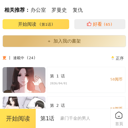
相关推荐：
办公室
罗曼史
复仇
开始阅读
好看
(第1话)
(65)
+ 加入我の書架
更
| 連載中 (24)
正序
第 1 话
58阅币
2026/04/01
第 2 话
58阅币
2026/04/01
开始阅读
第1话
豪门千金的男人
首頁