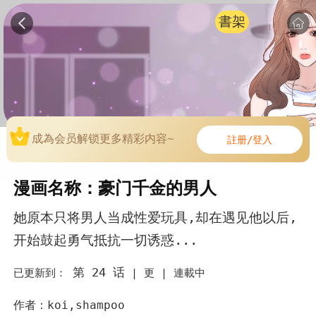
書架
成為会员解锁更多精彩内容~
註册/登入
漫画名称：豪门千金的男人
她原本只将男人当成性爱玩具,却在遇见他以后,
开始鼓起勇气抵抗一切诱惑...
第 24 话
已更新到：
|
更 |
連載中
作者：koi,shampoo